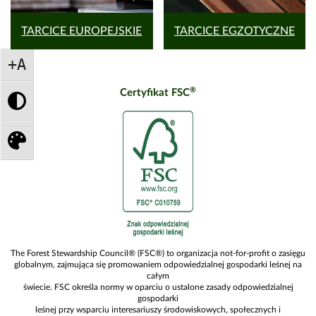
TARCICE EUROPEJSKIE
TARCICE EGZOTYCZNE
+A
®
Certyfikat FSC
Certyfikat
®
FSC
The Forest Stewardship Council® (FSC®) to organizacja not-for-profit o zasięgu
globalnym, zajmująca się promowaniem odpowiedzialnej gospodarki leśnej na
całym
świecie. FSC określa normy w oparciu o ustalone zasady odpowiedzialnej
gospodarki
leśnej przy wsparciu interesariuszy środowiskowych, społecznych i